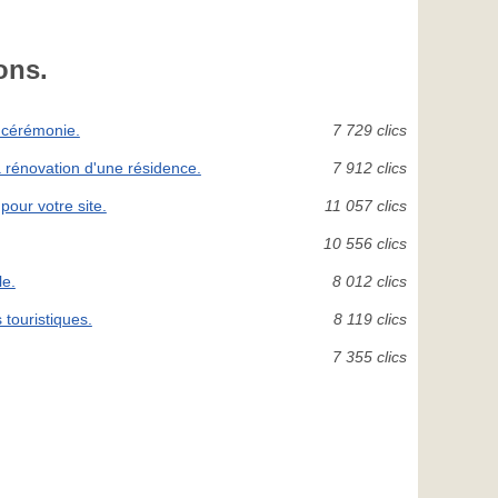
ons.
e cérémonie.
7 729 clics
a rénovation d'une résidence.
7 912 clics
our votre site.
11 057 clics
10 556 clics
le.
8 012 clics
touristiques.
8 119 clics
7 355 clics