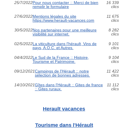
25/7/2022
Pour nous contacter :: Merci de bien
16 339
remplir le formulaire
clics
27/6/2022
Mentions légales du site
11 675
https://www.herault-vacances.com
clics
30/5/2022
Nos partenaires pour une meilleure
8 282
visibilité sur internet.
clics
02/5/2022
La viticulture dans l'hérault, Vins de
9 101
pays, A.O.C. et Autres.
clics
04/4/2022
Le Sud de la France :: Histoire,
9 104
Tourisme et Patrimoine.
clics
09/12/2021
Campings de l'Hérault :: notre
11 422
sélection de bonnes adresses.
clics
14/10/2021
Gîtes dans l'Hérault :: Gites de france
11 112
:: Gites ruraux.
clics
Herault vacances
Tourisme dans l'Hérault