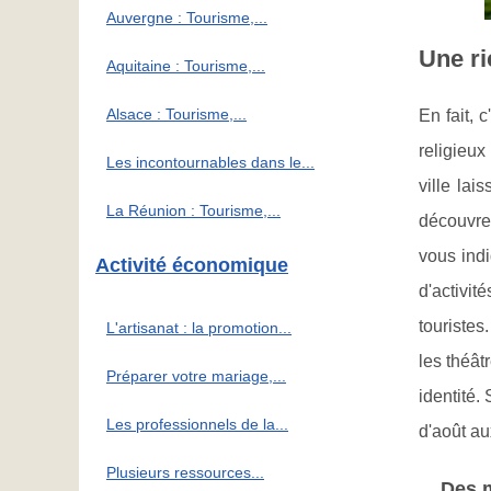
Auvergne : Tourisme,...
Une ri
Aquitaine : Tourisme,...
Alsace : Tourisme,...
En fait, 
religieu
Les incontournables dans le...
ville lai
La Réunion : Tourisme,...
découvrez
vous indi
Activité économique
d'activit
touristes
L'artisanat : la promotion...
les théât
Préparer votre mariage,...
identité.
Les professionnels de la...
d'août au
Plusieurs ressources...
Des m