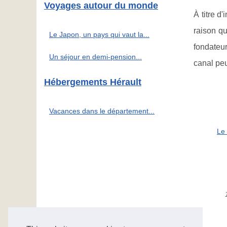
Voyages autour du monde
À titre d
raison qu
Le Japon, un pays qui vaut la...
fondateur
Un séjour en demi-pension...
canal peu
Hébergements Hérault
Vacances dans le département...
Le 