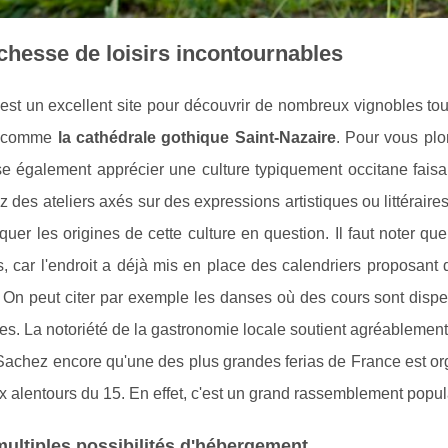
chesse de loisirs incontournables
c'est un excellent site pour découvrir de nombreux vignobles 
x comme
la cathédrale gothique Saint-Nazaire
. Pour vous pl
sse également apprécier une culture typiquement occitane faisan
 des ateliers axés sur des expressions artistiques ou littéraires
quer les origines de cette culture en question. Il faut noter qu
és, car l'endroit a déjà mis en place des calendriers proposant d
. On peut citer par exemple les danses où des cours sont disp
res. La notoriété de la gastronomie locale soutient agréablement
 Sachez encore qu'une des plus grandes ferias de France est org
x alentours du 15. En effet, c'est un grand rassemblement populai
ultiples possibilités d'hébergement