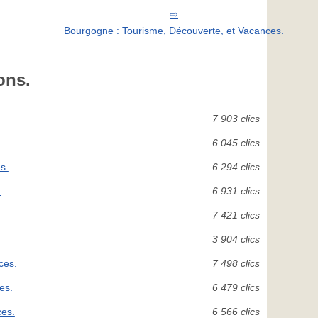
Bourgogne : Tourisme, Découverte, et Vacances.
ons.
7 903 clics
6 045 clics
s.
6 294 clics
.
6 931 clics
7 421 clics
3 904 clics
ces.
7 498 clics
es.
6 479 clics
ces.
6 566 clics