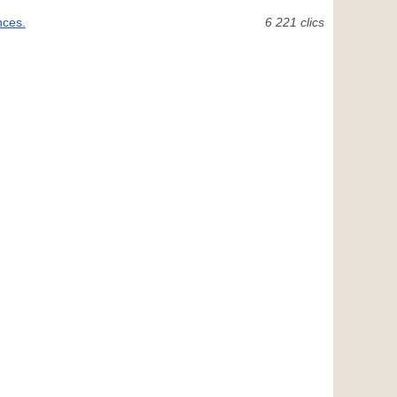
nces.
6 221 clics