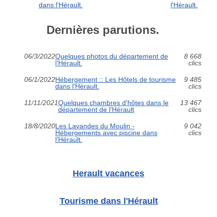
dans l'Hérault.
l'Hérault.
Dernières parutions.
06/3/2022
Quelques photos du département de
8 668
l'Hérault.
clics
06/1/2022
Hébergement :: Les Hôtels de tourisme
9 485
dans l'Hérault.
clics
11/11/2021
Quelques chambres d'hôtes dans le
13 467
département de l'Hérault
clics
18/8/2020
Les Lavandes du Moulin -
9 042
Hébergements avec piscine dans
clics
l'Hérault.
Herault vacances
Tourisme dans l'Hérault